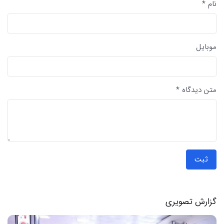
نام *
موبایل
متن دیدگاه *
ثبت
گزارش تصویری