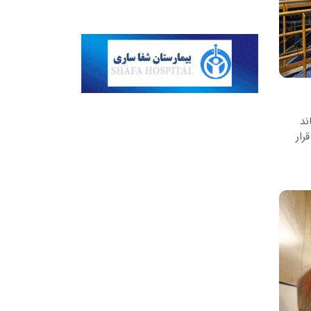
ند
رار