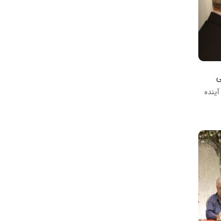
ی
آینده