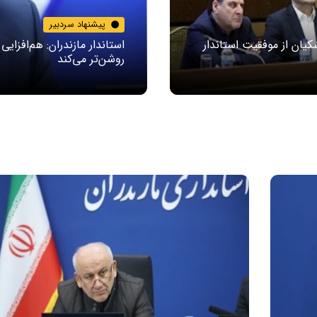
پیشنهاد سردبیر
یان از موفقیت استاندار
استاندار مازندران: هم‌افزایی
روشن‌تر می‌کند
تصاویر / بزرگداشت سالگرد ارتحال
تصاویر / مراسم احیای ماه رم