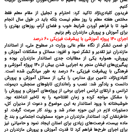
عمل نیز باید به آن پایبند باشیم تا دانش‌آموزان توانمندی تربیت
کنیم.
فریدون کلبادی‌نژاد تاکید کرد: احترام و تجلیل از مقام معلم فقط
مختص هفته معلم یا روز معلم نیست بلکه باید در طول سال انجام
شود تا با فراهم آوردن شرایط خوب و فضای آرام، روزهای بهتری را
برای آموزش و پرورش مازندران رقم بزنیم.
اجرای 140 پروژه آموزشی با پیشرفت فیزیکی 60 درصد
او ضمن تشکر از نگاه مقام عالی وزارت در سطوح ملی، از استاندار
مازندران نیز تقدیر و تشکر نمود و افزود: مسائل و مشکلات آموزش و
پرورش، همواره یکی از مطالبات جدی استاندار مازندران بوده و
پیگیری‌های ایشان منجر به اجرایی شدن بیش از 140 پروژه آموزشی و
فرهنگی با پیشرفت فیزیکی 60 درصد به طور میانگین شده است.
کلبادی‌نژاد، تامین برق مدارس را یکی از مسائل آموزش و پرورش
دانست و یادآور شد: نصب و راه‌اندازی تابلوهای سنجش، دیموند،
ترانس و ارتقای ترانس اجرای برخی از پروژه‌های آموزش و پرورش را
با مشکل مواجه کرده و زمان افتتاحیه را به تاخیر انداخته بود.
خوشبختانه با ورود استاندار به این موضوع و دعوت از مدیران کل،
دستورات لازم در این حوزه صادر شد و روند کار سرعت گرفت. او
خاطرنشان کرد: استاندار مازندران در حوزه مسئولیت اجتماعی و بند خ
ماده بیست، فرصت‌های زیادی برای استان ایجاد نمود و حامیانی نیز
برای اجرای طرح‌ها فراهم کرد تا قدرت آموزش و پرورش مازندران در