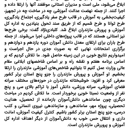
ابلاغ می‌شود، ملی است و مدیران استانی موظفند آنها را ارتقا داده و
اجرا کنند. از جمله نهضت عدالت آموزشی چه در ساخت چه در تجهیز،
کیفیت‌بخشی به آموزش در قالب طرح سفر یادگیری، اجتماع یادگیری،
طرح توانا و طرح شمیم که از طریق سند تحول بنیادین به اداره کل
آموزش و پرورش مازندران ابلاغ شد. کلبادی‌نژاد گفت: برخی طرح‌ها
نیز استانی هستند که در قالب پروژه‌های داخلی اجرا می‌شوند. از جمله
طرح باران برای ارتقای معدل دانش آموزان دوره یازدهم و دوازدهم و
برگزاری امتحانات نهایی که به صورت جدی در حال اجراست و
امیدواریم نتایج خوبی در این زمینه حاصل شود. ما تلاش کردیم که بر
اساس برنامه هفتم و نقشه راه و بر اساس شاخص‎های ابلاغی مقام
عالی وزارت عمل کنیم تا بتوانیم شاخص‌های آموزشی مازندران را ارتقا
بخشیم. او آموزش و پرورش مازندران را جزو پنج استان برتر کشور
معرفی کرد و افزود: خوشبختانه مازندران در حوزه‌های مختلف سرانه
فضای آموزشی، سرانه ورزشی، دانش آموز با تراکم بالای سی و پنج
نفر از وضعیت نسبتا خوبی برخوردار است. ما تلاش کردیم در مباحث
دیگری چون ساماندهی دانش‌آموزان بازمانده از تحصیل، هدایت
تحصیلی، پروژه مهر، ساماندهی و سازماندهی نیروی انسانی و کتب
درسی، جزو پنج استان برتر کشور باشیم. کنترل کیفیت آموزش، امانت
داری و انتقال حس خوب به دانش‌آموزان از دیگر اهداف اداره کل
آموزش و پروررش مازندران است.