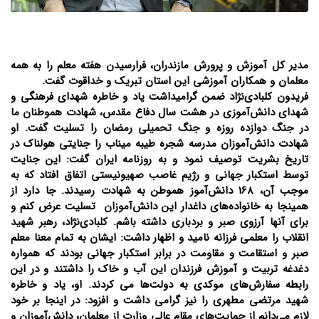
مدیر کل آموزش و پرورش مازندران، فرارسیدن هفته معلم را به همه
معلمان و همکاران آموزشی این استان تبریک و خداقوت گفت.
فریدون کلبادی‌نژاد ضمن گرامیداشت یاد و خاطره شهدای فرهنگی و
شهدای دانش‌آموزی در هشت سال دفاع مقدس، شهادت هموطنان ما
در جنگ دوازده روزه و جنگ تحمیلی رمضان را تسلیت گفت. او
شهادت دانش‌آموزان مدرسه شجره طیبه میناب را جنایتی هولناک در
تاریخ بشریت توصیف نمود و به روزنامه ایران گفت: این جنایت
توسط استکبار جهانی و رژیم غاصب صهیونیستی اتفاق افتاد که به
موجب آن، 168 دانش‌آموز هموطن به شهادت رسیدند. جا دارد از
همینجا به خانواده‌های داغدار این دانش‌آموزان تسلیت عرض کنم و
برای آنها آرزوی صبر و بردباری داشته باشم. کلبادی‌نژاد، رهبر شهید
انقلاب را معلمی فرزانه نامید و اظهار داشت: ایشان به تمام معنا معلم
صبر و استقامت و مقاومت در برابر استکبار جهانی بودند که همواره
دغدغه تربیت و آموزش فرزندان این آب و خاک را داشتند و در این
رابطه سفارش‌های موکدی به دولت‌ها می کردند. او، یاد و خاطره
شهید مرتضی مطهری را نیز گرامی‌ داشت و افزود: در اینجا بر خود
لازم می‌دانم از حمایت‌های مقام عالی وزارت از معلمان، دانش‌آموزان و