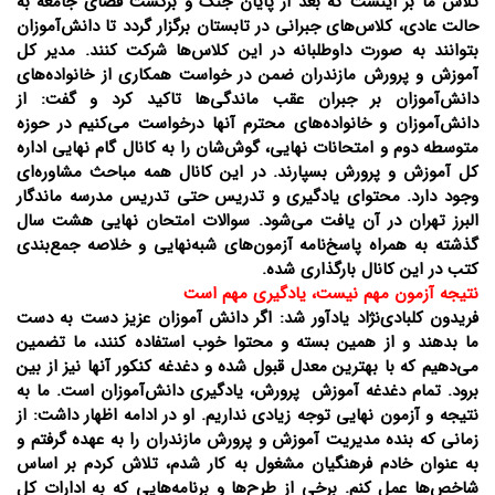
تلاش ما بر اینست که بعد از پایان جنگ و برگشت فضای جامعه به
حالت عادی، کلاس‌های جبرانی در تابستان برگزار گردد تا دانش‌آموزان
بتوانند به صورت داوطلبانه در این کلاس‌ها شرکت کنند. مدیر کل
آموزش و پرورش مازندران ضمن در خواست همکاری از خانواده‌های
دانش‌آموزان بر جبران عقب ماندگی‌ها تاکید کرد و گفت: از
دانش‌آموزان و خانواده‌های محترم آنها درخواست می‌کنیم در حوزه
متوسطه دوم و امتحانات نهایی، گوش‌شان را به کانال گام نهایی اداره
کل آموزش و پرورش بسپارند. در این کانال همه مباحث مشاوره‌ای
وجود دارد. محتوای یادگیری و تدریس حتی تدریس مدرسه ماندگار
البرز تهران در آن یافت می‌شود. سوالات امتحان نهایی هشت سال
گذشته به همراه پاسخ‌نامه آزمون‌های شبه‌نهایی و خلاصه جمع‌بندی
کتب در این کانال بارگذاری شده.
نتیجه آزمون مهم نیست، یادگیری مهم است
فریدون کلبادی‌نژاد یادآور شد: اگر دانش آموزان عزیز دست به دست
ما بدهند و از همین بسته و محتوا خوب استفاده کنند، ما تضمین
می‌دهیم که با بهترین معدل قبول شده و دغدغه کنکور آنها نیز از بین
برود. تمام دغدغه آموزش پرورش، یادگیری دانش‌آموزان است. ما به
نتیجه و آزمون نهایی توجه زیادی نداریم. او در ادامه اظهار داشت: از
زمانی که بنده مدیریت آموزش و پرورش مازندران را به عهده گرفتم و
به عنوان خادم فرهنگیان مشغول به کار شدم، تلاش کردم بر اساس
شاخص‌ها عمل کنم. برخی از طرح‌ها و برنامه‌هایی که به ادارات کل