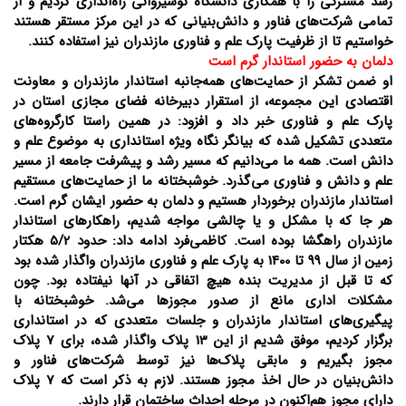
رشد مشترکی را با همکاری دانشگاه نوشیروانی راه‌اندازی کردیم و از
تمامی شرکت‌های فناور و دانش‌بنیانی که در این مرکز مستقر هستند
خواستیم تا از ظرفیت‌ پارک علم و فناوری مازندران نیز استفاده کنند.
دلمان به حضور استاندار گرم است
او ضمن تشکر از حمایت‌های همه‌جانبه استاندار مازندران و معاونت
اقتصادی این مجموعه، از استقرار دبیرخانه فضای مجازی استان در
پارک علم و فناوری خبر داد و افزود: در همین راستا کارگروه‌های
متعددی تشکیل شده که بیانگر نگاه ویژه استانداری به موضوع علم و
دانش است. همه ما می‌دانیم که مسیر رشد و پیشرفت جامعه از مسیر
علم و دانش و فناوری می‌گذرد. خوشبختانه ما از حمایت‌های مستقیم
استاندار مازندران برخوردار هستیم و دلمان به حضور ایشان گرم است.
هر جا که با مشکل و یا چالشی مواجه شدیم، راهکارهای استاندار
مازندران راهگشا بوده است. کاظمی‌فرد ادامه داد: حدود 5/2 هکتار
زمین از سال 99 تا 1400 به پارک علم و فناوری مازندران واگذار شده بود
که تا قبل از مدیریت بنده هیچ اتفاقی در آنها نیفتاده بود. چون
مشکلات اداری مانع از صدور مجوزها می‌شد. خوشبختانه با
پیگیری‌های استاندار مازندران و جلسات متعددی که در استانداری
برگزار کردیم، موفق شدیم از این 13 پلاک واگذار شده، برای 7 پلاک
مجوز بگیریم و مابقی پلاک‌ها نیز توسط شرکت‌های فناور و
دانش‌بنیان در حال اخذ مجوز هستند. لازم به ذکر است که 7 پلاک
دارای مجوز هم‌اکنون در مرحله احداث ساختمان‌ قرار دارند.