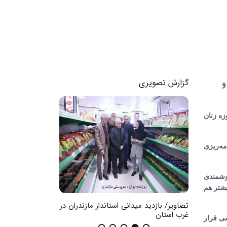
گزارش تصویری
و
زه زنان
مه‌ریزی
وشمندی
یشتر هم
ضان در
تصاویر/ بازدید میدانی استاندار مازندران در
گزارش تصویری / اث
غرب استان
عمومی
سی قرار