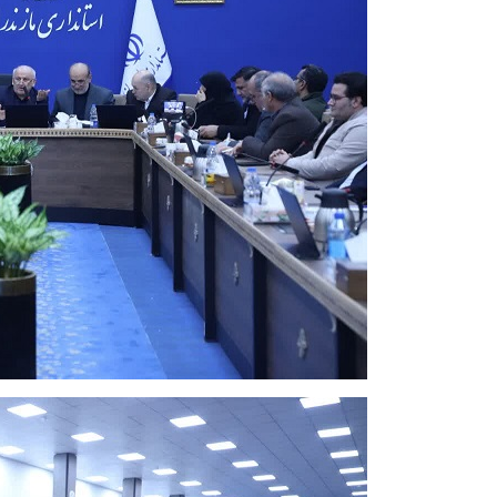
تصاویر / بزرگداشت سالگرد ارتحال
امام(ره)در ساری