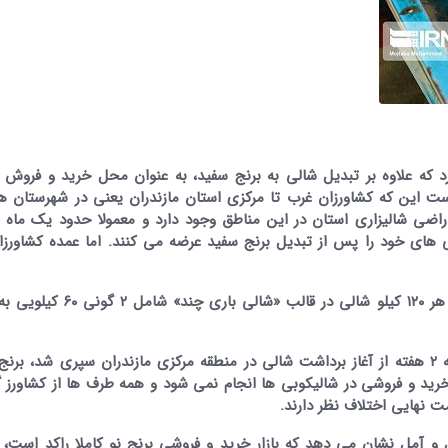
ار و ۲۰۰ واحد شالیکوبی دارد که علاوه بر تبدیل شالی به برنج سفید، به عنوان محل خرید و فرو
ت این که کشاورزان غرب تا مرکزی استان مازندران یعنی در شهرستان ها
 اراضی شالیزاری استان در این مناطق وجود دارد و معمولا حدود یک ماه زو
ی های خود را پس از تبدیل برنج سفید عرضه می کنند. اما عمده کشاورز
در سنت فروش شالی در منطقه شرق مازندران به ازای هر ۱۲۰ کیلو شالی در قا
نشان می دهد در حالی که ۲ هفته از آغاز برداشت شالی در منطقه مرکزی مازندران سپری شد، برن
د و فروشی در شالیکوبی ها انجام نمی شود و همه طرف ها از کشاورز گر
ت نهایی اختلاف نظر دارند.
تصاویر / بزرگداشت سالگرد ارتحال
تصاویر / مراسم احیای ماه رم
امام(ره)در ساری
ساری
و آمل نشان می دهد که بازار خرید و فروشی برنج نو کاملا راکد است، د