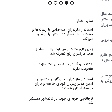
ند سال
لیکوبی های استان
سایر اخبار
 دلیل کشاورزان
استاندار مازندران: هم‌افزایی با رسانه‌ها و
نقدهای سازنده،آینده استان را روشن‌تر
می‌کند
کم وجود دارد در بازار خرده فروشی با کاهش ۱۵ تا ۲۰ درصدی، نزولی
زمین‌های ۶۰ هزار میلیارد ریالی سواحل
غرب مازندران رفع تصرف شد
ج طارم
اردیبهشت امسال تا
538 خبرنگار در خانه مطبوعات مازندران
عضویت دارند
زهایی تا ۲۳۰ هزار تومان برنج نو فعلی
استاندار مازندران: خبرنگاران مشاوران
روش به
امین مدیران،زبان گویای جامعه و یاران
توسعه استان هستند
قاچاقچی حرفه‌ای چوب در قائمشهر دستگیر
شد