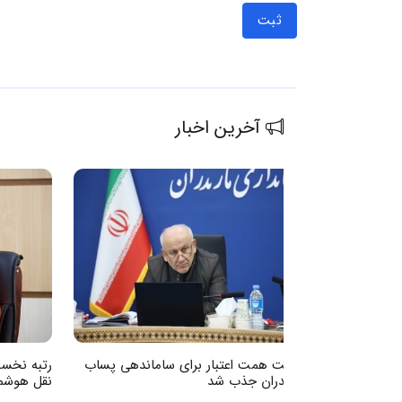
ثبت
آخرین اخبار
 از صاحبان
هشت همت اعتبار برای ساماندهی پساب
رتبه نخست
مازندران جذب شد
نقل هوشم