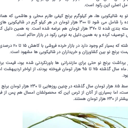
امل اصلی این رکود است.
نو به شالیکوبی ها، هر کیلوگرم برنج کیفی طارم محلی و هاشمی که همان
های گذشته امسال نیز حدود ۷۵ درصد ارقام کشت شده را شامل می شود تا ۳۰۰ هزار تومان در هر کیلو گرم در شا
خرید و فروش شد و هیمن برنج در برندهای مختلف بسته بندی شده تا ۳۷۰ هزار تومان هم عرضه شده است. به همین
 توصیف کرده و به همین دلیل به نوعی رکود در بازار حاکم است.
اگرچه از ۱۰ روز گذشته قیمت برنج شمال تولید یسال گذشته که بسیار 
رداشت برنج نو حتی برای مازندرانی ها باورنکردنی شده بود، قیمت برن
محلی و هاشمی که شالیکاران از مهر ماه تا اواخر بهمن ماه سال گذشته ۷۵ تا ۹۵ هزار تومان فروخته بودند، از اواخر 
هرچند اختلاف قیمت فروش برنج سال گذشته یعنی متوسط ۸۵ هزار تومان سال گذشته در چنین رو
نان است، اما بسیاری از آنان از ترس این که محصولشان امسال هم پس از ف
ان هستند.