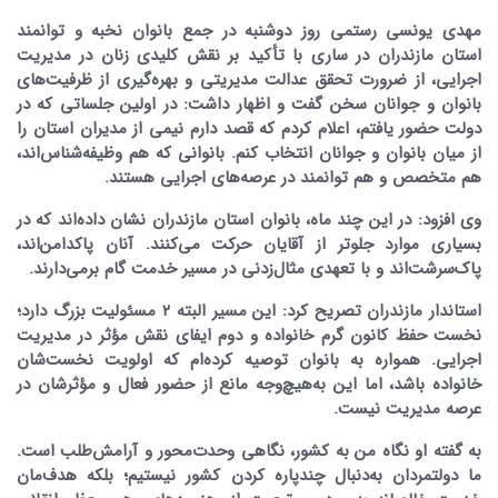
مهدی یونسی رستمی روز دوشنبه در جمع بانوان نخبه و توانمند
استان مازندران در ساری با تأکید بر نقش کلیدی زنان در مدیریت
اجرایی، از ضرورت تحقق عدالت مدیریتی و بهره‌گیری از ظرفیت‌های
بانوان و جوانان سخن گفت و اظهار داشت: در اولین جلساتی که در
دولت حضور یافتم، اعلام کردم که قصد دارم نیمی از مدیران استان را
از میان بانوان و جوانان انتخاب کنم. بانوانی که هم وظیفه‌شناس‌اند،
هم متخصص و هم توانمند در عرصه‌های اجرایی هستند.
وی افزود: در این چند ماه، بانوان استان مازندران نشان داده‌اند که در
بسیاری موارد جلوتر از آقایان حرکت می‌کنند. آنان پاکدامن‌اند،
پاک‌سرشت‌اند و با تعهدی مثال‌زدنی در مسیر خدمت گام برمی‌دارند.
استاندار مازندران تصریح کرد: این مسیر البته ۲ مسئولیت بزرگ دارد؛
نخست حفظ کانون گرم خانواده و دوم ایفای نقش مؤثر در مدیریت
اجرایی. همواره به بانوان توصیه کرده‌ام که اولویت نخست‌شان
خانواده باشد، اما این به‌هیچ‌وجه مانع از حضور فعال و مؤثرشان در
عرصه مدیریت نیست.
به گفته او نگاه من به کشور، نگاهی وحدت‌محور و آرامش‌طلب است.
ما دولتمردان به‌دنبال چندپاره کردن کشور نیستیم؛ بلکه هدف‌مان