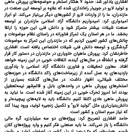
افشاری یادآور شد: حدود 7 هکتار استخر و حوضچه‌های پرورش ماهی
و تولید لارو در جویبار راه‌اندازی شده که علاوه بر توسعه این صنعت در
مازندران، ما را از واردات لارو از کشورهای دیگر بی‌نیاز می‌کند. او ابراز
امیدواری کرد: امیدواریم دانشگاه آزاد اسلامی مازندران بر توسعه
صنعت شیلات بیشتر متمرکز شود و دانش فنی این حوزه را ارتقا
بخشد. ما در هر استان یک تمرکز فناورانه در راستای نظام موضوعات و
چالش‌های کشور تعیین کردیم که در مازندران این تمرکز به موضوعات
گردشگری و توسعه دانش فنی شیلات اختصاص یافته است. افشاری
خاطرنشان کرد: پرورش ماهیان خاویاری در مازندران در دستور کار قرار
گرفته و انشالله در سال‌های آینده، اتفاقات خوبی در این زمینه خواهد
افتاد. معاون تحقیقات و فناوری دانشگاه آزاد اسلامی با یادآوری
بازدیدهای به عمل آمده از زیرساخت‌های راکد دانشگاه در حوزه‌های
مختلف شیلاتی، اظهار داشت: در سال‌های گذشته بسیاری از
استخرهای پرورش ماهی در واحدهای بابل و قائم‌شهر نیمه‌تعطیل
بودند اما امروز تحرک خوبی در این زمینه آغاز شده است. ما نباید به
پرورش ماهی عادی اکتفا کنیم. دانشگاه باید به لایه‌های پیچیده‌تر و
دانش‌بنیان‌تری مثل "تولید لارو" و تکمیل زنجیره تولید، ورود پیدا کند
که نیاز مبرم استان و کشور است.
حامد افشاری تصریح کرد: پروژه‌های دو سه میلیاردی، گره مالی
دانشگاه را باز نمی‌کند. ما باید صنعتی فکر کنیم و وارد پروژه‌های کلان
شویم. همان‌طور که 20 درصد از بذر کشور در اصفهان تولید می‌شود،