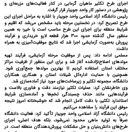
اجرای طرح تکثیر ماهیان گرمابی در کنار فعالیت‌های مزرعه‌ای و
پژوهشی در دستور کار واحد جویبار قرار گرفت.
رئیس دانشگاه آزاد اسلامی واحد جویبار با اشاره به مراحل اجرای این
طرح تصریح کرد: در نخستین مرحله باید مشخص می‌شد که اقلیم و
شرایط منطقه برای اجرای این طرح مناسب است یا خیر؛ به همین
منظور سال گذشته حدود ۳۰۰ هزار قطعه لارو خریداری و فرآیند
پرورش به‌صورت آزمایشی اجرا شد که نتایج موفقیت‌آمیزی به همراه
داشت.
مسلمی ادامه داد: پس از موفقیت مرحله آزمایشی، فرآیند تهیه
مولد‌های اصلاح‌نژادشده آغاز شد و برای این منظور از ظرفیت مراکز
مختلف استان استفاده کردیم تا بهترین مولد‌ها جمع‌آوری شود.
همچنین با حمایت اداره‌کل شیلات استان و همکاری همکاران
دانشگاه، مجموعه تکثیر و زیرساخت‌های مورد نیاز آماده‌سازی شد.
وی خاطرنشان کرد: عملیات تکثیر نیازمند دقت و فناوری بالاست و
فرآیند‌هایی مانند حذف چسبندگی تخم‌ها و آماده‌سازی شرایط
استاندارد تکثیر، با دقت کامل انجام شد که خوشبختانه امروز نتیجه
موفق این فرآیند را مشاهده می‌کنیم.
رئیس دانشگاه آزاد اسلامی واحد جویبار تأکید کرد: فعالیت دانشگاه
صرفاً به تولید ماهی محدود نمی‌شود، بلکه هدف اصلی، اجرای
طرح‌های دانش‌بنیان و حل مشکلات پرورش‌دهندگان منطقه است. در