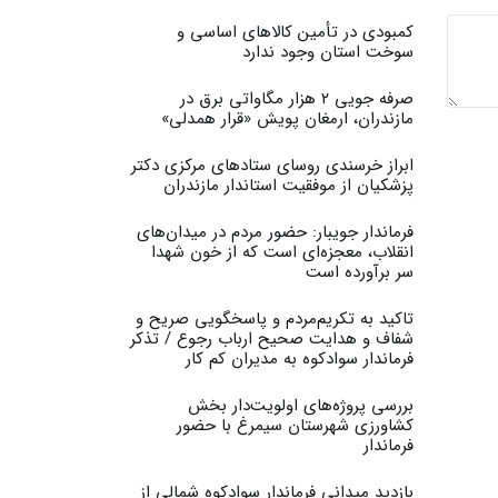
کمبودی در تأمین کالاهای اساسی و
سوخت استان وجود ندارد
صرفه جویی ۲ هزار مگاواتی برق در
مازندران، ارمغان پویش «قرار همدلی»
ابراز خرسندی روسای ستادهای مرکزی دکتر
پزشکیان از موفقیت استاندار مازندران
فرماندار جویبار: حضور مردم در میدان‌های
انقلاب، معجزه‌ای است که از خون شهدا
سر برآورده است
تاکید به تکریم‌مردم و پاسخگویی صریح و
شفاف و هدایت صحیح ارباب رجوع / تذکر
فرماندار سوادکوه به مدیران کم کار ‎
بررسی پروژه‌های اولویت‌دار بخش
کشاورزی شهرستان سیمرغ با حضور
فرماندار
بازدید میدانی فرماندار سوادکوه شمالی از