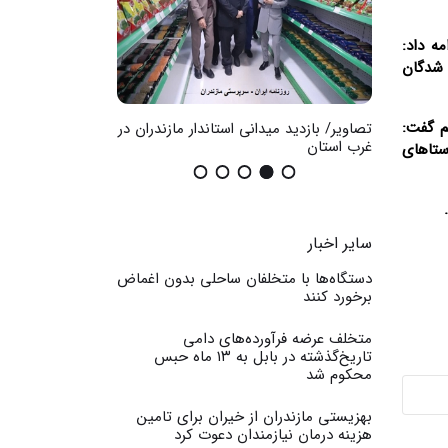
 و روستاها حدود ۱۰ درصد است ادامه داد:
یافته است و بیش از ۶۰ درصد پذیرفته شدگان
م گفت:
ضان در
تصاویر/ بازدید میدانی استاندار مازندران در
گزارش تصویری / اث
غرب استان
عمومی
ستاهای
سایر اخبار
دستگاه‌ها با متخلفان ساحلی بدون اغماض
برخورد کنند
متخلف عرضه فرآورده‌های دامی
تاریخ‌گذشته در بابل به ۱۳ ماه حبس
محکوم شد
بهزیستی مازندران از خیران برای تامین
هزینه درمان نیازمندان دعوت کرد