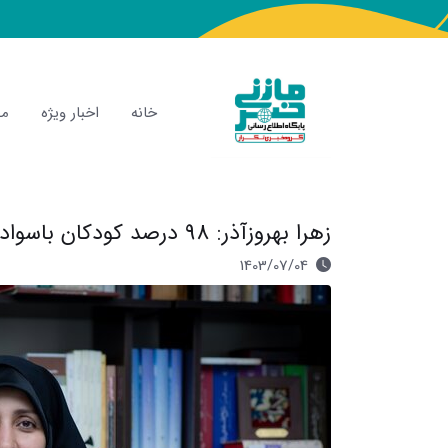
خانه
اخبار ویژه
مص
زهرا بهروزآذر: 98 درصد کودکان باسواد هستند
1403/07/04