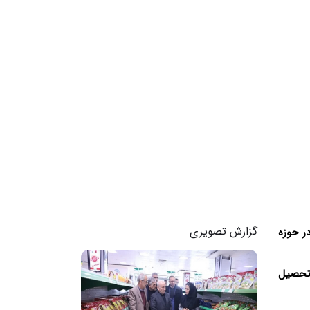
گزارش تصویری
انونی در حوزه
 تحصیل