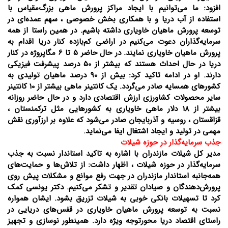
افزود: ما می‌توانیم با ایجاد مراکز پرورش ماهی بزرگ‌مقیاس با
استفاده از آب دریا و با همکاری بخش خصوصی ، سهم عمده‌ای در
توسعه پرورش ماهیان خاویاری داشته باشیم. در همین راستا از همه
سرمایه‌گذاران دعوت می‌کنیم در اراضی کم‌بازده کنار دریا اقدام به
پرورش ماهیان خاویاری نمایند. در حال حاضر 5 تا 6 مگاپروژه در کنار
دریا در حال احداث هستند که بیشتر از 50 درصد پیشرفت فیزیکی
دارند. او در ادامه تاکید کرد: بیش از 90 درصد ماهیان تولیدی به
کشورهای همسایه صادر می‌گردد. یک کانتینر ماهی بیشتر از 10 کانتینر
سایر محصولات کشاورزی ارزش اقتصادی دارد و در حال حاضر روزانه
بیشتر از 18 دلار ماهی خاویاری به کشورهایی مثل ترکمنستان ،
قزاقستان ، روسیه و آذربایجان صادر می‌شود که علاوه بر ارزآوری نقش
مهمی در تولید و ایجاد اشتغال ایفا می‌نماید.
جذب سرمایه‌گذار در حوزه شیلات
مدیر کل شیلات مازندران با اشاره به تاکید استاندار نسبت به جذب
سرمایه‌گذار در حوزه شیلات ، اظهار داشت: از تلاش‌ها و حمایت‌های
همه‌جانبه‌ استاندار مازندران در جهت رفع موانع و مشکلات پیش روی
پرورش‌دهندگان و صیادان تقدیر و تشکر می‌کنیم. دکتر یونسی کمک
کرد تا تسهیلات بانکی خوبی به شیلات تزریق بشود. ایشان همواره
نسبت به توسعه پرورش ماهیان خاویاری در قفس‌های دریایی در
راستای اقتصاد دریا محورتوجه ویژه دارد. همینطور نوسازی و تجهیز