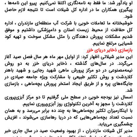
او یادآور شد: ما فقط به نامه‌نگاری اکتفا نمی‌کنیم. پیرو این نامه‌ها ،
پیگیری همکاران ما در اداره کل شیلات است تا نتیجه لازم حاصل
شود.
خوشبختانه ما تعاملات خوبی با شرکت آب منطقه‌ای مازندران ، اداره
کل حفاظت از محیط زیست استان و دامپزشکی داشتیم و موفق
شدیم مشکلات پرورش دهندگان را مثل مشکل سوخت و تهیه کود
شمیایی مرتفع نماییم.
بازسازی ذخایر دریای خزر
این مدیر شیلاتی اظهار کرد: از اوایل مهر ماه هر سال فصل صید آغاز
می‌گردد. در سال‌های گذشته ، ذخایر دریای خزر به دو روش
نیمه‌مصنوعی در دو مرکز پرورش ماهی شهید رجایی و شهید باهنر
کلاردشت و روش تکثیر طبیعی با مشارکت ویژه جامعه صیادی در
جایگاه‌های پره و از طریق ایجاد استخر پرورش بچه‌ماهی ، بازسازی
شد.
امسال نیز بودجه خوبی در سطح ملی گرفتیم تا دو مرکز آبزی‌پروری
کلاردشت را مجهز به آخرین تکنولوژی روز آبزی‌پروری نماییم.
با اینکارمیزان تکثیر بچه‌ماهی‌ها به چند ده برابر می‌رسد و به همان
نسبت تعداد بچه‌ماهی‌هایی که در دریا رهاسازی می‌شوند ، افزیش
چشمگیری می‌یابد.
مدیر کل شیلات مازندران ، از بهبود وضعیت صید در سال جاری خبر