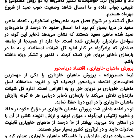
داد و تصریح کرد: خوشبختانه تکثیر ماهی‌ها به دو روش مصنوعی و
طبیعی جواب داده و ما امسال شاهد وضعیت خوب صید از شروع
مهرماه هستیم.
سال گذشته و در شروع فصل صید ماهی‌های استخوانی ، تعداد ماهی
سفید در دریا بسیار کم بود اما امسال حدود 20 درصد از ماهی‌های
صید شده ماهی سفید هستند که نشان می‌دهد ذخایر این گونه در
سواحل مازندران بازسازی شده است. جا دارد از همینجا از جامعه
صیادان که برادرگونه در کنار اداره کل شیلات ایستادند و به ما در
بازسازی ذخایر دریای خزر کمک کردند ، تقدیر و تشکر ویژه داشته
باشم.
پرورش ماهیان خاویاری ، اقتصاد دریامحور
نیما حسین‌زاده ، پرورش ماهیان خاویاری را یکی از مهمترین
فعالیت‌های اقتصاد دریامحور توصیف کرد و افزود: متاسفانه نسل
ماهیان خاویاری در دریای خزر رو به انقراض است. اداره کل شیلات
مازندران تلاش می‌کند با بازسازی ذخایر دریایی هر 5 گونه باارزش
ماهیان خاویاری را در این دریا حفظ نماید.
او در ادامه یادآور شد: پرورش ماهیان خاویاری در مزارع علاوه بر حفظ
و ذخیره ژنتیکی این‌گونه ، میزان تولید و ارزش افزوده ناشی از آن را
در استان بالا می‌برد. بیشتر از 90 درصد از ماهیان خاویاری قابلیت
صادرات دارند و در ارزآوری کشور بسیار موثر هستند.
حسین‌زاده دریای مازندران را خاستگاه ماهیان خاویاری عنوان کرد و