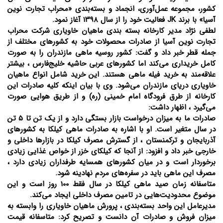
کشور، مجموعه عمل‌آوری، انجماد و بسته‌بندی «محراب تجارت نوین
آسیا» با برند JK فعالیت خود را از سال ١٣٩٨ آغاز نمود.
لطفی نژاد مدیر کارخانه بسته بندی ماهیان خاویاری شرکت محراب
تجارت نوین آسیا از صادرات محصولات خود به کشورهای مختلف از
جمله قطر خبر داد و گفت: کشور روسیه ماهی مازندران را به صورت
کامل خریداری می‌کند اما کشورهای عربی حاشیه خلیج‌فارس ، بیشتر
علاقه‌مند به خرید فیله ماهی هستند. این خرید شامل انواع ماهیان
خاویاری دریای مازندران می‌شود. وی با بیان اینکه کلیه صادرات این
کارخانه از طرق فرودگاه امام خمینی (ره) و از طریق هوایی صورت
می‌گیرد ، اظهار داشت:
صادرات ما به میزان درخواست بازار بستگی دارد و از یک تن تا 5 تن
در سال متغیر است. او با اشاره به صادرات ماهی کیلکا به کشورهای
آذربایجان و ترکمنستان ، از گسترش مصرف کیلکا در بازارها داخلی و
خارجی خبر داد و افزود: از آنجا که کیلکای خزر از خواص غذایی زیادی
برخوردار است و در میان کشورهای همسایه طرفداران زیادی دارد ،
مصرف این ماهی باید در سفره‌های مردم نهادینه شود.
متاسفانه زمان صید ماهی کیلکا در سال فقط 100 روز است و این
موضوع محدودیت‌هایی در تامین مصرف داخلی ایجاد می‌کند.
مدیرعامل این واحد بسته‌بندی ، پرورش ماهیان خاویاری را وابسته به
میزان فروش و صادرات آن دانست و تصریح کرد: متاسفانه قیمت