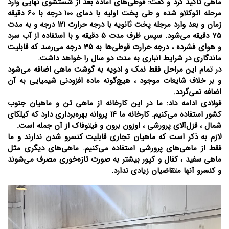
ماهی تاکید کرد و گفت: قوطی‌های آماده بعد از شستشوی نهایی وارد
مرحله اتوکلاو شده و طی پخت اولیه با دمای 100 درجه با 60 دقیقه
زمان و بعد وارد مرجله پخت ثانویه با درجه حرارت 121 درجه و به مدت
75 دقیقه می‌شود. سپس ظرف مدت 5 دقیقه و با استفاده از آب سرد
و هوای فشرده ، درجه حرارت قوطی‌ها به 35 درجه می‌رسد که قابلیت
ماندگاری در شرایط انباری به مدت دو سال را خواهد داشت.
در تمام این مراحل فقط نمک و ادویه به گوشت ماهی اضافه می‌شود
و بر خلاف شایعات موجود ، هیچ‌گونه ماده افزودنی شیمیایی به آن
اضافه نمی‌گردد.
فولادی ادامه داد: ما در این کارخانه از ماهی تن و ماهیان جنوب
کشور استفاده می‌کنیم. کارخانه ما 14 پروانه بهره‌برداری دارد که کیلکای
شمال ، قزل‌آلای پرورشی ، اوزون برون و فیتو‌فاک از آن جمله است.
لازم به ذکر است که ماهیان تجاری قابلیت کنسرو شدن ندارند و ما
فقط از ماهی‌های پرورشی استفاده می‌کنیم. ماهی‌های دیگری مثل
ماهی سفید ، کفال و کپور بیشتر به صورت تازه‌خوری مصرف می‌شوند
و کنسرو آنها متقاضیان زیادی ندارد.