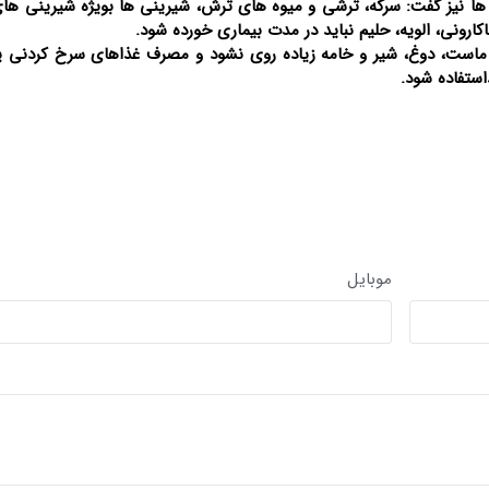
ها نیز گفت: سرکه، ترشی و میوه های ترش، شیرینی ها بویژه شیرینی ها
تصاویر / بزرگداشت سالگرد ارتحال
تصاویر / مراسم احیای ماه رم
امام(ره)در ساری
ساری
رونی، الویه، حلیم نباید در مدت بیماری خورده شود.
د ماست، دوغ، شیر و خامه زیاده روی نشود و مصرف غذاهای سرخ کردنی ی
ستفاده شود.
موبایل