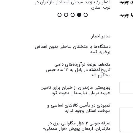
ی چرب،
ضان در
تصاویر/ بازدید میدانی استاندار مازندران در
گزارش تصویری / اث
غرب استان
عمومی
ا چرب،
سایر اخبار
دستگاه‌ها با متخلفان ساحلی بدون اغماض
برخورد کنند
متخلف عرضه فرآورده‌های دامی
تاریخ‌گذشته در بابل به ۱۳ ماه حبس
محکوم شد
بهزیستی مازندران از خیران برای تامین
هزینه درمان نیازمندان دعوت کرد
کمبودی در تأمین کالاهای اساسی و
سوخت استان وجود ندارد
صرفه جویی ۲ هزار مگاواتی برق در
مازندران، ارمغان پویش «قرار همدلی»