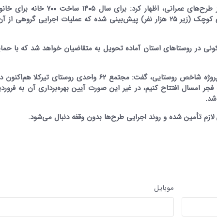
علی اصغر احمدی با اشاره به پیگیری‌های استاندار از طرح‌های عمرانی، اظهار کرد: برای 
کم‌درآمد و نیازمند ساکن در مناطق روستایی و شهرهای کوچک (زیر ۲۵ هزار نفر) پیش‌بینی شده که عملیات اجرایی گروهی
کونی در روستاهای استان آماده تحویل به متقاضیان خواهد شد که با حما
مدیرکل بنیاد مسکن مازندران در تشریح وضعیت یک پروژه شاخص روستایی، گفت: مجتمع ۶۲ واحدی روستای تیر
ازم تأمین شده و روند اجرایی طرح‌ها بدون وقفه دنبال می‌شود.
تصاویر / بزرگداشت سالگرد ارتحال
تصاویر / مراسم احیای ماه رم
امام(ره)در ساری
ساری
موبایل