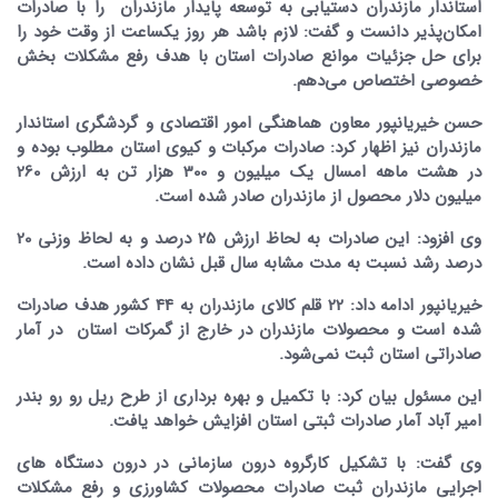
استاندار مازندران دستیابی به توسعه پایدار مازندران را با صادرات
امکان‌پذیر دانست و گفت: لازم باشد هر روز یکساعت از وقت خود را
برای حل جزئیات موانع صادرات استان با هدف رفع مشکلات بخش
خصوصی اختصاص می‌دهم.
حسن خیریانپور معاون هماهنگی امور اقتصادی و گردشگری استاندار
مازندران نیز اظهار کرد: صادرات مرکبات و کیوی استان مطلوب بوده و
در هشت ماهه امسال یک میلیون و 300 هزار تن به ارزش 260
میلیون دلار محصول از مازندران صادر شده است.
وی افزود: این صادرات به لحاظ ارزش 25 درصد و به لحاظ وزنی 20
درصد رشد نسبت به مدت مشابه سال قبل نشان داده است.
خیریانپور ادامه داد: 22 قلم کالای مازندران به 44 کشور هدف صادرات
شده است و محصولات مازندران در خارج از گمرکات استان در آمار
صادراتی استان ثبت نمی‌شود.
این مسئول بیان کرد: با تکمیل و بهره برداری از طرح ریل رو رو بندر
امیر آباد آمار صادرات ثبتی استان افزایش خواهد یافت.
وی گفت: با تشکیل کارگروه درون سازمانی در درون دستگاه های
اجرایی مازندران ثبت صادرات محصولات کشاورزی و رفع مشکلات