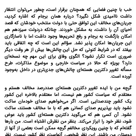
خب با چنین فضایی که همچنان برقرار است، چطور می‌توان انتظار
داشت ناامیدی شکل نگیرد؟ درباره همان برجام که اشاره کردید،
جریان‌های مخالف این توافق حتی با دولت منتخب خودشان که قصد
احیای آن را داشت، به مشکل خوردند. چنانکه دردولت سیزدهم هم
امکان بازگشت به برجام و رفع تحریم‌ها وجود داشت اما با ناسازگاری
این جریان‌ها امکان پذیر نشد. سؤالم این است که چه اتفاقی باید
بیفتد که در شرایط کنونی که حل این چالش‌ها بیش از هر وقت دیگر
ضروری است تکرار نشود؟ الگوی وفاق برای این مهم چه نسخه‌ای
دارد؟ بویژه که حالا در سیاست خارجی و موضوع مذاکرات، طرح
مسأله تغییر دکترین هسته‌ای چالش‌های جدی‌تری در داخل به‌وجود
آورده است.
گرچه من با ایده تغییر دکترین هسته‌ای صددرصد مخالف هستم و
معتقدم که سیاست کشور هم نیست، اما معتقدم بالاخره این کشور
یک کشور چندصدایی است. اگر می‌خواهیم صدای خودمان ساکت
نشود باید بپذیریم صدای کسانی هم که با ما مخالف هستند، ساکت
نشود. آن کسی هم که می‌گوید دکترین هسته‌ای کشور باید عوض
شود، نظر خود را ابراز می‌کند. بنظر من نظرش اشتباه است. من بارها
گفته‌ام که با چنین رویکردی مخالفم گرچه ممکن است بعضی از آنها از
دوستان من باشند. این نظر شخصی آنهاست، نظر کشور نیست. نظر