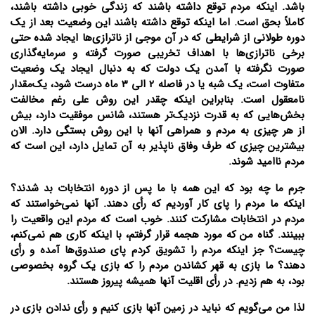
باشد. اینکه مردم توقع داشته باشند که زندگی خوبی داشته باشند،
کاملاً بحق است. اما اینکه توقع داشته باشند این وضعیت بعد از یک
دوره طولانی از شرایطی که در آن موجی از ناترازی‌ها ایجاد شده حتی
برخی ناترازی‌ها با اهداف تخریبی صورت گرفته و سرمایه‌گذاری
صورت نگرفته با آمدن یک دولت که به دنبال ایجاد یک وضعیت
متفاوت است، یک شبه یا در فاصله 2 الی 3 ماه درست شود، یک‌مقدار
نامعقول است. بنابراین اینکه چقدر این روش علی رغم مخالفت
بخش‌هایی که به قدرت نزدیک‌تر هستند، شانس موفقیت دارد، بیش
از هر چیزی به مردم و همراهی آنها با این روش بستگی دارد. الان
بیشترین چیزی که طرف وفاق ناپذیر به آن تمایل دارد، این است که
مردم ناامید شوند.
جرم ما چه بود که این همه با ما پس از دوره انتخابات بد شدند؟
اینکه ما مردم را پای کار آوردیم که رأی دهند. آنها نمی‌خواستند که
مردم در انتخابات مشارکت کنند. خوب است که مردم این واقعیت را
ببینند. گناه من که مورد هجمه قرار گرفتم، با اینکه کاری هم نمی‌کنم،
چیست؟ جز اینکه مردم را تشویق کردم پای صندوق‌ها آمده و رأی
دهند؟ ما بازی به قهر کشاندن مردم را که بازی یک گروه بخصوصی
بود، به هم زدیم. در رأی اقلیت آنها همیشه پیروز هستند.
لذا من می‌گویم که نباید در زمین آنها بازی کنیم و رأی ندادن بازی در