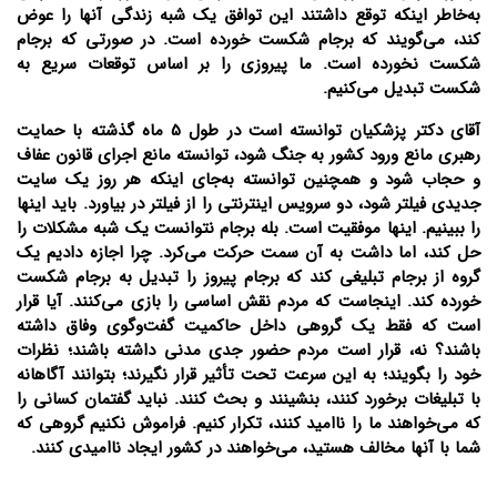
به‌خاطر اینکه توقع داشتند این توافق یک شبه زندگی آنها را عوض
کند، می‌گویند که برجام شکست خورده است. در صورتی که برجام
شکست نخورده است. ما پیروزی را بر اساس توقعات سریع به
شکست تبدیل می‌کنیم.
آقای دکتر پزشکیان توانسته است در طول 5 ماه گذشته با حمایت
رهبری مانع ورود کشور به جنگ شود، توانسته مانع اجرای قانون عفاف
و حجاب شود و همچنین توانسته به‌جای اینکه هر روز یک سایت
جدیدی فیلتر شود، دو سرویس اینترنتی را از فیلتر در بیاورد. باید اینها
را ببینیم. اینها موفقیت است. بله برجام نتوانست یک شبه مشکلات را
حل کند، اما داشت به آن سمت حرکت می‌کرد. چرا اجازه دادیم یک
گروه از برجام تبلیغی کند که برجام پیروز را تبدیل به برجام شکست
خورده کند. اینجاست که مردم نقش اساسی را بازی می‌کنند. آیا قرار
است که فقط یک گروهی داخل حاکمیت گفت‌و‌گوی وفاق داشته
باشند؟ نه، قرار است مردم حضور جدی مدنی داشته باشند؛ نظرات
خود را بگویند؛ به این سرعت تحت تأثیر قرار نگیرند؛ بتوانند آگاهانه
با تبلیغات برخورد کنند، بنشینند و بحث کنند. نباید گفتمان کسانی را
که می‌خواهند ما را ناامید کنند، تکرار کنیم. فراموش نکنیم گروهی که
شما با آنها مخالف هستید، می‌خواهند در کشور ایجاد ناامیدی کنند.