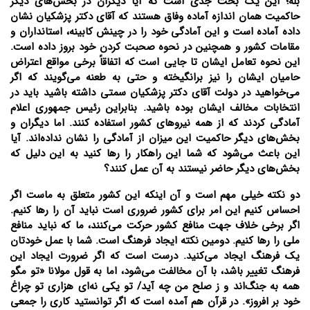
بله؛ این یک بحث جدی است که آیا دیگران در بخش‌های دیگر
حاکمیت همان اندازه آماده وفاق هستند که آقای دکتر پزشکیان نشان
داده آماده است و این آمادگی خود را در چینش کابینه، استانداران و
مقامات کشور و همچنین در نحوه صحبت کردن خود بروز داده است.
این نحوه تعامل ایشان تا جایی است که اتفاقاً برخی مواقع اعتراض
حامیان ایشان را نیز برانگیخته و حتی به طعنه می‌گویند که اگر
می‌خواهید در دولت آقای دکتر پزشکیان سمتی داشته باشید باید در
انتخابات مخالف ایشان بوده باشید. بنابراین رئیس ‌جمهوری اعلام
آمادگی کردند که از همه نیروهای کشور استفاده کنند. اما دیگران و
بخش‌های دیگر حاکمیت این میزان از آمادگی را نشان نداده‌اند. آیا
این باعث می‌شود که شما این راهکار را رها کنید به این دلیل که
بخش‌های دیگر حاضر نیستند به آن عمل کنند؟
دو نکته خیلی مهم است و آن اینکه این کشور متعلق به ماست اگر
احساس کنیم این امر برای کشور ضروری است نباید آن را رها کنیم.
اگر برخی خلاف جهت منافع کشور حرکت می‌کنند، ما که نباید منافع
ملی را رها کنیم. دومین نکته ایجاد فرهنگ است. شما با عمل خودتان
یک فرهنگ ایجاد می‌کنید. درست است که اگر ضرورت ایجاد این
فرهنگ تغییر باشد، با آن مخالفت می‌شود، اما به قول مولانا «تو مگو
همه به جنگ‌اند و ز صلح من چه آید/ تو یکی نه‌ای هزاری تو چراغ
خود بر افروز». در قرآن هم آمده است که اگر توانستید کاری را جمعی