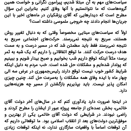
سیاست‌های مهم به آن مبتلا شدیم، پیرامون نگرانی و خواست همین
گروه‌هاست که ما نتوانستیم با آنها وفاق کنیم. بنابراین این سؤال
مطرح است که دیدارهایی که آقای پزشکیان در ماه‌های اخیر با این
جریان‌ها انجام دادند چه خروجی ملموسی داشته است؟
اولاً که سیاست‌های مبنایی مخصوصاً وقتی که به دنبال تغییر روش
هستند، سریع به نتیجه نمی‌رسند. حرکت‌های اجتماعی سریع به
نتیجه نمی‌رسند فقط باید مطمئن شد که در مسیر درست و به سمت
هدف درست حرکت کنند. ما توقع اتفاقاتی را داریم که یک شبه به ثمر
برسد؛ مثلاً اینکه توقع داریم شب بخوابیم و صبح بیدار شویم و ببینیم
که پولدار شده‌ایم و مشکلات حل شده است. خب مردم به دلیل اینکه
شرایط کشور خوب نیست توقع دارند رئیس‌جمهوری در عرض سه الی
چهار ماه با ایده وفاق همه مشکلات را به‌سرعت حل کند. چنین چیزی
امکان پذیر نیست. باید بپذیریم بازگشتن از مسیر چه هزینه‌هایی
دارد.
در اینجا ضرورت دارد یادآوری کنم که در سال‌های آخر دولت آقای
خاتمی، بخش عمده‌ای از جامعه پروژه عبور از ایشان را مطرح کردند و
راضی نبودند. در شرایطی که دولت آقای خاتمی یکی از بهترین و
موفق‌ترین دولت‌های بعد از انقلاب اسلامی بود. ما توقعاتی داریم که
آن توقعات اساساً با واقعیات سازگاری ندارد، نه اینکه توقعات زیادی