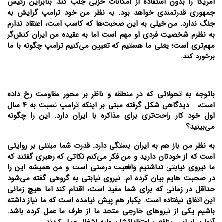
امریکا را بدون استفاده از امکانات حزبی جلب کند. بنابراین رئیس
جمهوری قدرتمندی خواهد بود. به نظر من خود ترامپ گرایش به
جنگ ندارد. من خیلی به این صحبت‌ها که کاسب است، اعتقاد ندارم
به نظرم شخصیت فردی او مهم است اما به عقیده من ایران کنش‌گر
مهم‎‌تری است؛ یعنی ما هستیم که تعیین می‌کنیم ترامپ چگونه با ما
برخورد کند.
باتوجه به تحولاتی که در منطقه و ناظر بر محور مقاومت رخ داده
است، دیدگاهی شکل گرفته مبنی بر اینکه ترامپ نسبت به 4 سال
اول خود کار راحت‌تری برای مذاکره با ایران دارد. این را چگونه
می‌بینید؟
به نظر من باز هم به ایران بستگی دارد. قدرت شما مبتنی بر روایتی
است که از خودتان دارید و من فکر می‌کنم نکاتی که رهبری گفتند که
ما نیروی نیابتی نداشتیم واقعیت درستی است و من همیشه این را
در صحبت هایم بیان کرده ام. نیروی نیابتی به گروهی گفته می‌شود
حداقل در زمانی که برای شما مفید است، اقدام کند اما هیچ زمانی
این اتفاق نیفتاده است. یکبار هم پیش نیامده است که ما نیاز داشته
باشیم یکی از نیروهای خارجی متحد ما از طرف ما عمل کرده باشد.
آنها بر اساس منافع و اعتقاداتشان علیه اشغال عمل کردند.