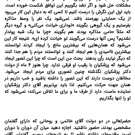
مشکلات حل شود و اگر نشد بگوییم این توافق شکست خورده است.
باید اول این نگرش را درست کنیم تا کسی که به دنبال این کار می‌رود
از یک حمایتی بهره‌مند باشد. نمی‌شود یک نفر را وسط مذاکره
بفرستیم و یک گروهی بگویند «تو‌داری خیانت می‌کنی» و گروه دیگر
که مثلاً حامی مذاکره بودند هم بگویند «چرا ما یک شبه پولدار
نشدیم؟ پس آنها درست می‌گویند تو خیانت کرده ای». نتیجه کار این
می‌شود که همان‌هایی که بیشترین مانع را ایجاد کردند توانستند
بیشترین ناامیدی را هم ایجاد کنند و توانستند مردم را هم جدا کنند
که دیگر نیایند رأی بدهند. بحث من این است که چرا این تصور ایجاد
می‌شود که پزشکیان با رقیب او فرقی ندارد. چرا هنوز 4 ماه از دولت
دکتر پزشکیان نگذشته چنین تصوری برای مردم ایجاد می‌شود.
مخالفان دوست دارند که این تصور را داشته باشید و خب داریم در
همان جهت حرکت می‌کنیم. لذا باید بپذیریم آقای دکتر پزشکیان
نماینده ماست. دارد از طرف ما و برای ما تلاش می‌کند؛ نمی‌شود که
او را تنها بگذاریم.
حضرتعالی در دو دولت آقای خاتمی و روحانی که دارای گفتمان
مشخصی بودند، حضور داشتید. اجازه دهید میان آن دوران با دوران
امروز مقایسه‌ای داشته باشم تا به نتیجه‌ای برسیم. گفتمان آقای