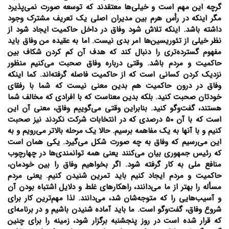
گرچه این مهم است و خیلی‌ها معتقدند که توسعه صورت نمی‌پذیرد
مگر اینکه در رأس هرم بین مدیران اصلی یک تعریف مشترک وجود
داشته باشد. اینکه تلاش شود وفاق در داخل حاکمیت ایجاد شود از
نظر خیلی از تئوریسین‌ها امر بدی نیست. اما به عقیده من وفاق باید
مفهوم گسترده‌تری را دنبال کند که هدف آن کم کردن شکاف بین
حاکمیت و مردم باشد. وقتی درباره وفاق صحبت می‌کنیم منظور
نزدیک کردن کسانی است که از حاکمیت فاصله گرفته‌اند. کما اینکه
وفاق در درون حاکمیت هم بدین معنی نیست که شما با رفقای
خودتان صحبت کنید. بلکه بدین معناست که با افرادی که مخالف شما
هستند، گفت‌و‌گو کنید. بنابراین وقتی می‌گوییم وفاق، معنی آن این
است که با آن 50 درصدی که در انتخابات شرکت نکردند نیز صحبت
کنیم و با آنها به یک مفاهمه برسیم. حالا یک مرحله بالاتر می‌رویم و به
این می‌رسیم که وفاق به چه صورت شکل می‌گیرد. یکی همان است
که رئیس ‌جمهوری بیان می‌کنند یعنی همه توانمندی‌ها در چهارچوب
منافع ملی به کار گرفته شود. اگر بخواهیم وفاق را بین خودمان،
حاکمیت و مردم ایجاد کنیم باید تمرین شنیدن کنیم. یعنی مردم
مسأله را بهتر از ما می‌دانند، راهکارهای غلط و دلایل اشتباه بودن آن
و آسیب‌هایی را که متوجه‌شان شد، می‌دانند. لذا مهم‌ترین کار برای
شروع وفاق، گفت‌و‌گو است. ما باید آماده شنیدن باشیم و در برنامه‌ای
که قرار شده است در روز پنجشنبه برگزار شود، زمینه را برای چنین