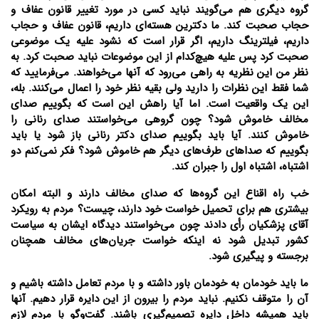
گروه دیگری هم می‌گویند نباید کسی در مورد تغییر قانون عفاف و
حجاب صحبت کند. ما دکترین هسته‌ای داریم، قانون عفاف و حجاب
داریم، فیلترینگ داریم، اگر قرار است که نشود علیه یک موضوعی
صحبت کرد پس علیه هیچ‌کدام از این موضوعات نباید صحبت کرد. به
نظر من این نظریه به راهی می‌رود که آنها می‌خواهند. می‌فرمایید که
شما فقط این نظرات را دارید ولی بقیه نظر خود را اعمال می‌کنند. بله،
این یک واقعیت است. اما آیا راهش این است که بگوییم صدای
مخالف خاموش شود؟ چون گروهی می‌خواستند صدای رنانی را
خاموش کنند. آیا باید بگوییم صدای دکتر رنانی باز شود یا باید
بگوییم که صداهای طرف‌های دیگر هم خاموش شود؟ فکر نمی‌کنم دو
اشتباه، اشتباه اول را جبران کند.
خب راه اقناع این گروه‌ها که صدای مخالف دارند و البته امکان
بیشتری هم برای تحمیل خواست خود دارند، چیست؟ مردم به رویکرد
آقای پزشکیان رأی دادند چون می‌خواستند دیدگاه ایشان به سیاست
کشور تبدیل شود نه اینکه خواست جریان‌های مخالف همچنان
برجسته و پیگیری شود.
ما باید خودمان به خودمان باور داشته و با مردم تعامل داشته باشیم و
آن را متوقف نکنیم. نباید مردم را بیرون از این دایره قرار دهیم. آنها
باید همیشه داخل دایره تصمیم‌گیری باشند. گفت‌و‌گو با مردم لازم