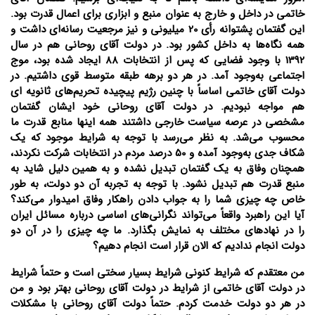
خاتمی در داخل و خارج به عنوان منبع و ابزاری برای اعمال قدرت بود.
این گفتمان پشتوانه رأی 20 میلیونی و نیز مرجعیت رسانه‌ای داشت و
همه نگاه‌ها به داخل کشور بود. در دولت آقای روحانی هم در سال
1392 با وجود فضایی که پس از انتخابات 88 ایجاد شده بود، موج
اجتماعی به‌وجود آمد. در هر دو برهه طبقه متوسط قوی داشتیم. در
دولت آقای خاتمی اساساً با چنین رژیم پیچیده تحریم‌های ثانویه ای
هم مواجه نبودیم. در دولت آقای روحانی خود ایشان گفتمان
مشخصی در عرصه سیاست خارجی داشتند همه اینها منابع قدرت ما
محسوب می‌شد. به نظر می‌رسد با توجه به شرایط موجود که یک
شکاف جدی به‌وجود آمده و 50 درصد مردم در انتخابات شرکت نکردند،
همچنان وفاق به یک گفتمان تبدیل نشده و به همین دلیل شاید به
منبع قدرت هم تبدیل نشود. با توجه به تجربه آن دو دولت، به طور
خاص چه چیزی شما را به جواب دادن راهکار وفاق امیدوار می‌کند؟
آیا این راهبرد واقعاً می‌تواند نگرانی‌های اساسی درباره مسائل ایران
را در نهادهای مختلف به نمایش بگذارد. ما چه چیزی را در آن دو
دولت انجام ندادیم که الان قرار است انجام دهیم؟
من معتقدم که شرایط کنونی شرایط بسیار سختی است و حتماً شرایط
در دولت آقای خاتمی از شرایط در دولت آقای روحانی بهتر بود و من
در هر دو دولت خدمت کردم. حتماً دولت آقای روحانی با مشکلات