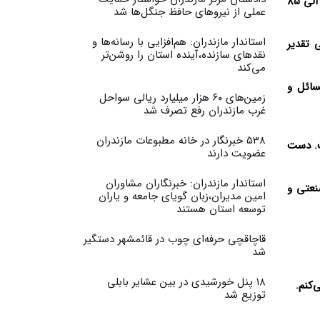
* ۲۰ مقام ملی در ۶۰ روز اخیر در استان حضور پیدا کردند و ۱۸ سفر شهرستانی داشتم چرا که اعتقاد به بازدید میدانی داریم. به ۸۰ الی ۸۵
عملی از نیروهای حافظ جنگل‌ها شد
استاندار مازندران: هم‌افزایی با رسانه‌ها و
 تقدیر
نقدهای سازنده،آینده استان را روشن‌تر
می‌کند
سائل و
زمین‌های ۶۰ هزار میلیارد ریالی سواحل
غرب مازندران رفع تصرف شد
538 خبرنگار در خانه مطبوعات مازندران
 استان آغاز شده است. دست
عضویت دارند
استاندار مازندران: خبرنگاران مشاوران
نعتی و
امین مدیران،زبان گویای جامعه و یاران
توسعه استان هستند
قاچاقچی حرفه‌ای چوب در قائمشهر دستگیر
شد
۱۸ پنل خورشیدی در بین عشایر بابلی
‌کنم.
توزیع شد