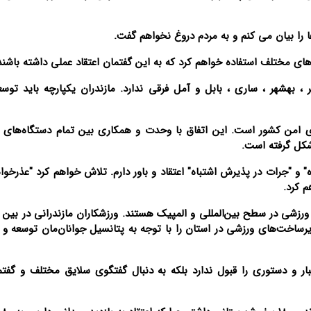
ا را بیان می کنم و به مردم دروغ نخواهم گفت.
های مختلف استفاده خواهم کرد که به این گفتمان اعتقاد عملی داشته باشند
 ، بهشهر ، ساری ، بابل و آمل فرقی ندارد. مازندران یکپارچه باید توسعه
تصاویر / بزرگداشت سالگرد ارتحال
تصاویر / مراسم احیای ماه رم
امام(ره)در ساری
ساری
ی امن کشور است. این اتفاق با وحدت و همکاری بین تمام دستگاه‌های ا
شکل گرفته است.
 و "جرات در پذیرش اشتباه" اعتقاد و باور دارم. تلاش خواهم کرد "عذرخوا
م کرد.
 ورزشی در سطح بین‌المللی و المپیک هستند. ورزشکاران مازندرانی‌ در بین ا
زیرساخت‌های ورزشی در استان را با توجه به پتانسیل جوانان‌مان توسعه و 
ار و دستوری را قبول ندارد بلکه به دنبال گفتگوی سلایق مختلف و گفتم