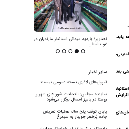
.
 یابد.
ضان در
تصاویر/ بازدید میدانی استاندار مازندران در
گزارش تصویری / اث
غرب استان
عمومی
منیتی،
هی بعد
سایر اخبار
آمپول‌های لاغری نسخه عمومی نیستند
ستانها،
نماینده مجلس: انتخابات شوراهای شهر و
افزایش
روستا در پاییز امسال برگزار می‌شود
پایان توقف پنج ساله عملیات تعریض
ان‌های
جاده پُرخطر جویبار به سیمرغ
دادستان مرکز مازندران خواستار حمایت