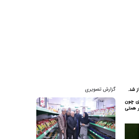
گزارش تصویری
دی چون
ر همتی