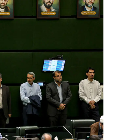
تصاویر / بزرگداشت سالگرد ارتحال
امام(ره)در ساری