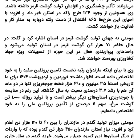
می‌توانند تأثیر چشمگیری در افزایش تولید گوشت قرمز داشته باشند.
وی همچنین از وجود ۱۳۴ طرح راکد در استان خبر داد و افزود: با
احیای این طرح‌ها ۸۶۵ اشتغال از دست رفته دوباره به مدار کار و
فعالیت باز خواهند گشت.
مومنی به جهش تولید گوشت قرمز در استان اشاره کرد و گفت: در
حال حاضر ۷۱ هزار تن گوشت قرمز در استان تولید می‌شود و
واحدهای پرواربندی فعال در این حوزه از تسهیلات ویژه جهاد
کشاورزی بهره‌مند خواهند شد.
وی با بیان اینکه مازندران رتبه نخست تامین پروتئین سفید را به خود
اختصاص داده است، اظهار داشت: فروردین و اردیبهشت ۱۴۰۴ برای ما
تاریخی است! ۳۵ میلیون و ۴۹۰ هزار قطعه جوجه‌ریزی تنها در دو ماه،
آن هم با رشد ۳.۷ درصدی نسبت به سال گذشته. این رقم در مقایسه
با جوجه‌ریزی استان‌های دیگر بیشتر است و با تولید روزانه ۱,۰۰۰ تن
گوشت مرغ، سهم ۱۱ درصدی از تأمین پروتئین ملی را به خود
اختصاص داده‌ایم.
مومنی میزان تولید گندم در مازندران را بین ۴۰ تا ۱۲۰ هزار تن اعلام
کرد و افزود: نیاز استان مازندران ۴۵۰ هزار تن گندم بوده که با واردات
از دیگر استان‌ها این کمبود جبران می‌شود. خرید گندم در سال جاری