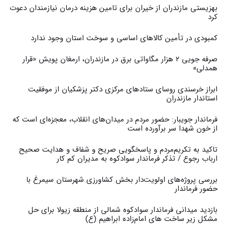
بهزیستی مازندران از خیران برای تامین هزینه درمان نیازمندان دعوت
کرد
کمبودی در تأمین کالاهای اساسی و سوخت استان وجود ندارد
صرفه جویی ۲ هزار مگاواتی برق در مازندران، ارمغان پویش «قرار
همدلی»
ابراز خرسندی روسای ستادهای مرکزی دکتر پزشکیان از موفقیت
استاندار مازندران
فرماندار جویبار: حضور مردم در میدان‌های انقلاب، معجزه‌ای است که
از خون شهدا سر برآورده است
تاکید به تکریم‌مردم و پاسخگویی صریح و شفاف و هدایت صحیح
ارباب رجوع / تذکر فرماندار سوادکوه به مدیران کم کار ‎
بررسی پروژه‌های اولویت‌دار بخش کشاورزی شهرستان سیمرغ با
حضور فرماندار
بازدید میدانی فرماندار سوادکوه شمالی از منطقه زیولا برای حل
مشکل زیر ساخت های امام‌زاده ابراهیم (ع)