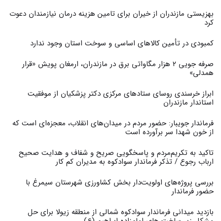
بهزیستی مازندران از خیران برای تامین هزینه درمان نیازمندان دعوت
کرد
کمبودی در تأمین کالاهای اساسی و سوخت استان وجود ندارد
صرفه جویی ۲ هزار مگاواتی برق در مازندران، ارمغان پویش «قرار
همدلی»
ابراز خرسندی روسای ستادهای مرکزی دکتر پزشکیان از موفقیت
استاندار مازندران
فرماندار جویبار: حضور مردم در میدان‌های انقلاب، معجزه‌ای است که
از خون شهدا سر برآورده است
تاکید به تکریم‌مردم و پاسخگویی صریح و شفاف و هدایت صحیح
ارباب رجوع / تذکر فرماندار سوادکوه به مدیران کم کار ‎
بررسی پروژه‌های اولویت‌دار بخش کشاورزی شهرستان سیمرغ با
حضور فرماندار
بازدید میدانی فرماندار سوادکوه شمالی از منطقه زیولا برای حل
مشکل زیر ساخت های امام‌زاده ابراهیم (ع)