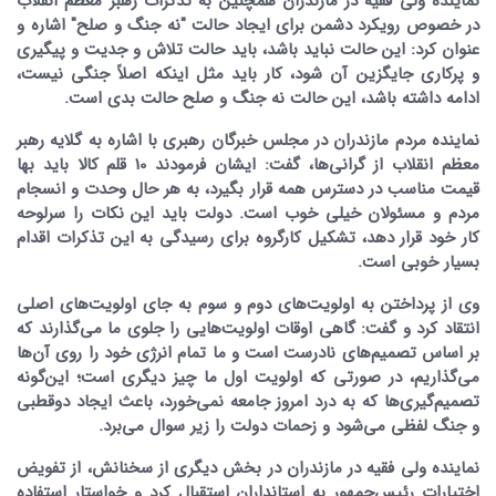
نماینده ولی فقیه در مازندران همچنین به تذکرات رهبر معظم انقلاب
در خصوص رویکرد دشمن برای ایجاد حالت "نه جنگ و صلح" اشاره و
عنوان کرد: این حالت نباید باشد، باید حالت تلاش و جدیت و پیگیری
و پرکاری جایگزین آن شود، کار باید مثل اینکه اصلاً جنگی نیست،
ادامه داشته باشد، این حالت نه جنگ و صلح حالت بدی است.
نماینده مردم مازندران در مجلس خبرگان رهبری با اشاره به گلایه رهبر
معظم انقلاب از گرانی‌ها، گفت: ایشان فرمودند 10 قلم کالا باید بها
قیمت مناسب در دسترس همه قرار بگیرد، به هر حال وحدت و انسجام
مردم و مسئولان خیلی خوب است. دولت باید این نکات را سرلوحه
کار خود قرار دهد، تشکیل کارگروه برای رسیدگی به این تذکرات اقدام
بسیار خوبی است.
وی از پرداختن به اولویت‌های دوم و سوم به جای اولویت‌های اصلی
انتقاد کرد و گفت: گاهی اوقات اولویت‌هایی را جلوی ما می‌گذارند که
بر اساس تصمیم‌های نادرست است و ما تمام انرژی خود را روی آن‌ها
می‌گذاریم، در صورتی که اولویت اول ما چیز دیگری است؛ این‌گونه
تصمیم‌گیری‌ها که به درد امروز جامعه نمی‌خورد، باعث ایجاد دوقطبی
و جنگ لفظی می‌شود و زحمات دولت را زیر سوال می‌برد.
نماینده ولی فقیه در مازندران در بخش دیگری از سخنانش، از تفویض
اختیارات رئیس‌جمهور به استانداران استقبال کرد و خواستار استفاده