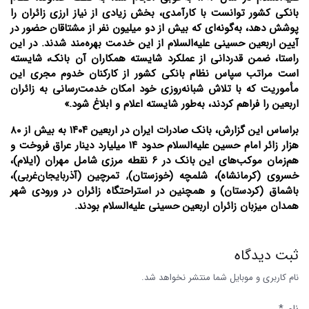
بانکی کشور توانست با کارآمدی، بخش زیادی از نیاز ارزی زائران را
پوشش دهد، به‌گونه‌ای که بیش از دو میلیون نفر از مشتاقان حضور در
آیین اربعین حسینی علیه‌السلام از این خدمت بهره‌مند شدند. در این
راستا، ضمن قدردانی از عملکرد شایسته همکاران آن بانک، شایسته
است مراتب سپاس نظام بانکی کشور از کارکنان خدوم مجری این
مأموریت که با تلاش شبانه‌روزی خود امکان خدمت‌رسانی به زائران
اربعین را فراهم کردند، به‌طور شایسته اعلام و ابلاغ شود.»
براساس این گزارش، بانک صادرات ایران در اربعین ۱۴۰۴ به بیش از ۸۰
هزار زائر امام حسین علیه‌السلام حدود ۱۴ میلیارد دینار عراق فروخت و
هم‌زمان موکب‌های این بانک در ۶ نقطه مرزی شامل مهران (ایلام)،
خسروی (کرمانشاه)، شلمچه (خوزستان), تمرچین (آذربایجان‌غربی)،
باشماق (کردستان) و همچنین در استراحتگاه زائران در ورودی شهر
همدان میزبان زائران اربعین حسینی علیه‌السلام بودند.
ثبت دیدگاه
نام کاربری و موبایل شما منتشر نخواهد شد.