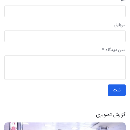
نام *
موبایل
متن دیدگاه *
ثبت
گزارش تصویری