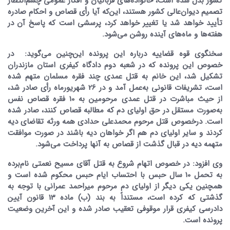
کشور بدل شده است، خانواده‌های قربانیان و افکار عمومی چشم‌انتظار
تصمیم دیوان‌عالی کشور هستند، این‌که آیا رأی قصاص و احکام صادره
تأیید خواهد شد یا تغییر خواهد کرد، پرسشی است که پاسخ آن در
هفته‌ها و ماه‌های آینده روشن می‌شود.
سخنگوی قوه قضاییه درباره این پرونده این‌چنین می‌گوید: در
خصوص این پرونده که در شعبه دوم دادگاه کیفری استان مازندران
تشکیل شد، این خانم به قتل عمدی چند فقره مسلمان متهم شده
است، تشریفات قانونی به‌عمل آمد و در 26 شهریورماه رأی صادر شد،
از حیث مباشرت در قتل عمدی مرحومین به 10 فقره قصاص نفس
به‌صورت مستقل در حق اولیای دم که مطالبه قصاص کنند، صادر شده
است. در‌خصوص قتل مرحوم محمدعلی حدادی همه ورثه تقاضای دیه
کردند و سایر اولیای دم هم اگر خواهان دیه باشند در صورت موافقت
متهمه دیه در قبال گذشت از قصاص به آنها پرداخت می‌شود.
وی افزود: در خصوص اتهام شروع به قتل آقای مسیح نعمتی نام‌برده
به تحمل 10 سال حبس با احتساب ایام حبس محکوم شده است و
همچنین یکی دیگر از اولیای دم مرحوم میراحمد عمرانی با توجه به
گذشتی که کرده است، مستنداً به بند (ب) ماده 13 قانون آیین
دادرسی کیفری قرار موقوفی تعقیب صادر شده و این آخرین وضعیت
پرونده است.