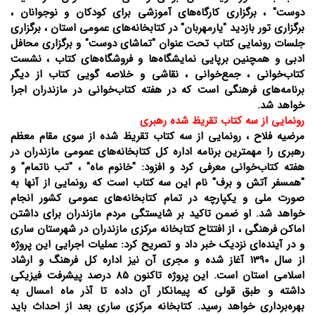
دوست" ، برگزاری کارگاه‌های آموزشی برای کودکان و نوجوانان ،
برگزاری تور بازدید "یارمهربان" در کتابخانه‌های عمومی استان ، برگزاری
جلسات رونمایی کتاب تحت عنوان "تماشای دوست" و برگزاری محافل
ادبی و همچنین برپایی نمایشگاه‌ها و فروشگاه‌های کتاب ، نشست
کتاب‌خوانی ، جمع‌خوانی ، نقاشی و خلاصه گویی کتاب از دیگر
برنامه‌های فرهنگی است که در هفته کتاب‌خوانی در مازندران اجرا
خواهد شد.
رونمایی از سه کتاب تقریظ شده رهبری
مرضیه فلاح ، رونمایی از سه کتاب تقریظ شده از سوی مقام معظم
رهبری را مهمترین برنامه اداره کل کتابخانه‌های عمومی مازندران در
هفته کتاب‌خوانی معرفی کرد و افزود: "خانوم ماه" ، "تب ناتمام" و
"همسفر آتش و برف" نام این سه کتاب است که رونمایی از آنها به
صورت ملی و یکپارچه در تمام کتابخانه‌های عمومی کشور انجام
خواهد شد. او ضمن تاکید بر شایستگی مردم مازندران برای داشتن
اماکن فرهنگی ، از افتتاح کتابخانه مرکزی مازندران در شهرستان ساری
و در آینده‌ای نزدیک خبر داد و تصریح کرد: عملیات اجرایی این پروژه
از سال 1390 آغاز شده و مجری آن نیز اداره کل فرهنگ و ارشاد
اسلامی استان است. این پروژه تاکنون 85 درصد پیشرفت فیزیکی
داشته و طبق قولی که پیمانکار آن داده تا آذر ماه امسال به
بهره‌برداری خواهد رسید. کتابخانه مرکزی ساری بعد از احداث باید