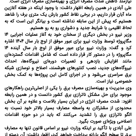
نیازمند کاهش شدت مصرف انرژی و بهینه‌سازی مصرف انرژی است.
علی آبادی در همین رابطه اظهار داشت: با وجود اینکه در هفته آغازین
ماه آبان قرار داریم، در برخی نقاط کشور بارش یک متری برف را شاهد
هستیم که پیش از این سابقه نداشته است و بیانگر این است که به
لحاظ اقلیمی با شرایط جدید و دشواری رو به رو هستیم.
وزیر نیرو در بخش دیگری از سخنان خود به آغاز عملیات اجرایی ۱۴
مگاپروژه توسط وزارت نیرو برای عبور موفق از اوج بار سال ۱۴۰۴ اشاره
کرد و گفت: وزارت نیرو برای عبور موفق از اوج بار سال آینده ۱۴
مگاپروژه را در دستور کار قرار داده است که شامل اقدامات گسترده‌ای
مانند افزایش بازدهی و تعمیرات دوره‌ای نیروگاه‌ها، احداث
نیروگاه‌های جدید، نصب کنتور‌های هوشمند، اصلاح و نوسازی شبکه
برق سراسری می‌شود و در اجرای کامل این پروژه‌ها به کمک بخش
خصوصی نیاز است.
وی مدیریت و بهینه‌سازی مصرف برق را یکی از اصلی‌ترین راهکار‌های
موجود برای حل مشکل ناترازی برق کشور دانست و در همین رابطه
افزود: شدت مصرف انرژی در ایران بسیار بالاست و علاوه بر آن بخش
محدودی از مشترکان به واسطه مصارف بسیار بالاتر خود نسبت به
الگو ناترازی برق را تشدید می‌کنند که باید در دو حوزه اقدامات
اصلاحی ویژه‌ای صورت بگیرد.
علی آبادی با تأکید بر اینکه وزارت نیرو بر اساس قانون تنها به مصارف
برق تا سطح الگو یارانه پرداخت خواهد کرد، اظهار داشت: آن دسته از