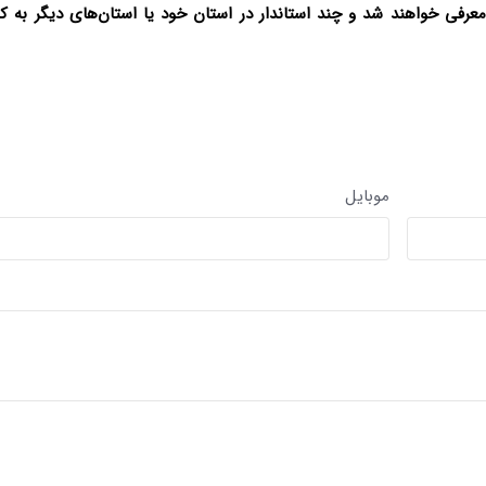
معرفی خواهند شد و چند استاندار در استان خود یا استان‌های دیگر به کار
تصاویر / بزرگداشت سالگرد ارتحال
تصاویر / مراسم احیای ماه رم
امام(ره)در ساری
ساری
موبایل